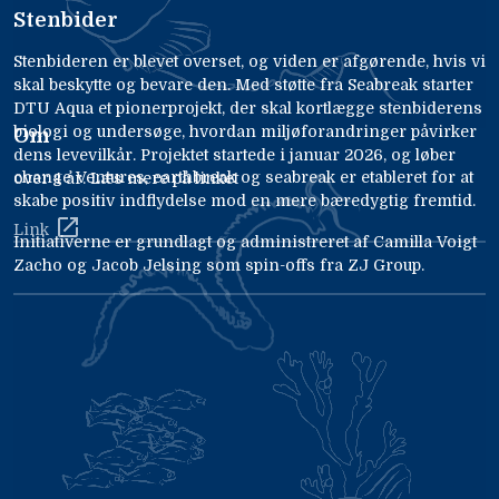
Stenbider
Stenbideren er blevet overset, og viden er afgørende, hvis vi
skal beskytte og bevare den. Med støtte fra Seabreak starter
DTU Aqua et pionerprojekt, der skal kortlægge stenbiderens
biologi og undersøge, hvordan miljøforandringer påvirker
Om
dens levevilkår. Projektet startede i januar 2026, og løber
change Ventures, earthbreak og seabreak er etableret for at
over 4 år. Læs mere på linket
skabe positiv indflydelse mod en mere bæredygtig fremtid.
Link
Initiativerne er grundlagt og administreret af Camilla Voigt
Zacho og Jacob Jelsing som spin-offs fra ZJ Group.